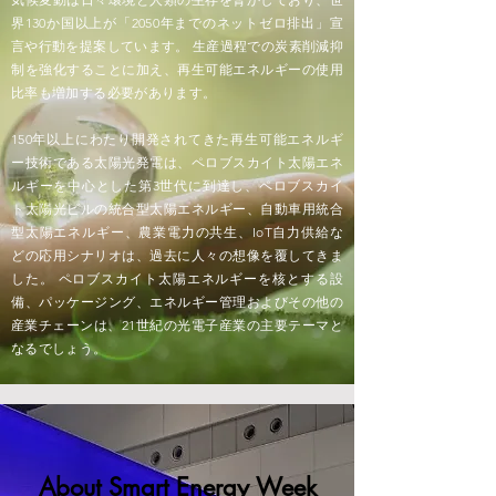
界130か国以上が「2050年までのネットゼロ排出」宣
言や行動を提案しています。 生産過程での炭素削減抑
制を強化することに加え、再生可能エネルギーの使用
比率も増加する必要があります。
150年以上にわたり開発されてきた再生可能エネルギ
ー技術である太陽光発電は、ペロブスカイト太陽エネ
ルギーを中心とした第3世代に到達し、ペロブスカイ
ト太陽光ビルの統合型太陽エネルギー、自動車用統合
型太陽エネルギー、農業電力の共生、IoT自力供給な
どの応用シナリオは、過去に人々の想像を覆してきま
した。 ペロブスカイト太陽エネルギーを核とする設
備、パッケージング、エネルギー管理およびその他の
産業チェーンは、21世紀の光電子産業の主要テーマと
なるでしょう。
About Smart Energy Week