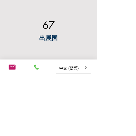
67
出展国
中文 (繁體)
2,300
この会社は参加しました
会場情報
380