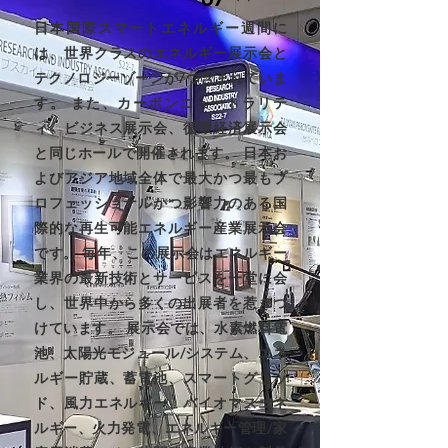
日本国際スマートエネルギー週間に
は、世界クラスのエネルギー展示会と
テクノロジーゾーンが7つ含まれていま
す。 また、カーボンニュートラリテ
ィ、ビジネス展示会、循環経済展示会
と同じホールで開催されます。 日本お
よびアジア地域全体で最大かつ最もプ
ロフェッショナルかつ影響力のある国
際的な再生可能エネルギー産業展示会
です。 毎年、この展示会はエネルギー
業界の最新技術とサービスを一堂に会
し、世界中から多くの出展者を惹きつ
けています。 展示会では、水素燃料電
池、太陽光モジュール/システム、エネ
ルギー貯蔵、蓄電池、スマートグリッ
ド、風力エネルギー、バイオマスエネ
ルギー、火力発電、エネルギー管理/家