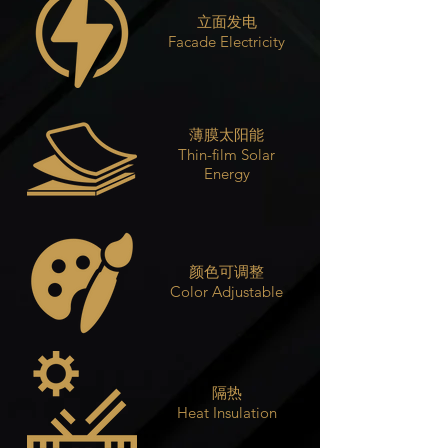
立面发电
Facade Electricity
薄膜太阳能
Thin-film Solar
Energy
颜色可调整
Color Adjustable
隔热
Heat Insulation