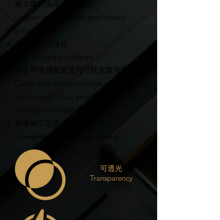
最大建筑应用面积
Largest architectural application
area
首创整合式设计
First integrated design
结合环境感测装置与可视化能管系统
Combined environmental sensing
device and visual energy
management system
最速施工记录
Speediest construction record
可透光
Transparency