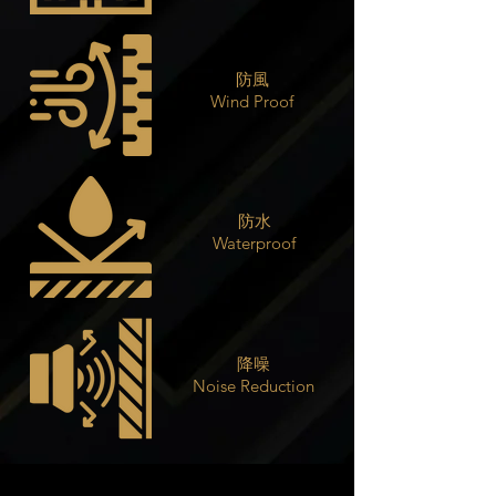
防風
Wind Proof
防水
Waterproof
降噪
Noise Reduction