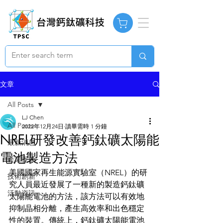
文章
All Posts
LJ Chen
All Posts
2022年12月24日
讀畢需時 1 分鐘
NREL研發改善鈣鈦礦太陽能
最新消息
電池製造方法
產業脈動
美國國家再生能源實驗室（NREL）的研
技術創新
究人員最近發展了一種新的製造鈣鈦礦
活動資訊
太陽能電池的方法，該方法可以有效地
抑制晶相分離，產生高效率和出色穩定
性的裝置。傳統上，鈣鈦礦太陽能電池