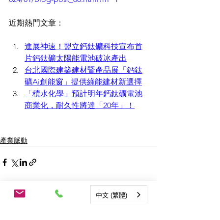
近期熱門文章：
進展神速！盟立鈣鈦礦科技宣布首
片鈣鈦礦太陽能電池破冰產出
台北國際建築建材暨產品展「鈣鈦
礦Ai創能窗」提供綠能建材新選擇
「積水化學」預計明年鈣鈦礦電池
商業化，耐久性將達「20年」！
產業脈動
中文 (繁體)
查看全部
相關文章