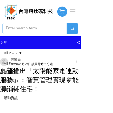
文章
All Posts
芳瑋 白
All Posts
2024年1月29日
讀畢需時 2 分鐘
夏普推出「太陽能家電連動
最新消息
服務」：智慧管理實現零能
產業脈動
源消耗住宅！
技術創新
活動資訊