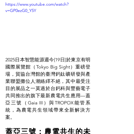
https://www.youtube.com/watch?
v=GP0ezG0_Y5Y
2025日本智慧能源週今(19日)於東京有明
國際展覽館（Tokyo Big Sight）重磅登
場，貿協台灣館的臺灣鈣鈦礦研發與產
業聯盟攤位人潮絡繹不絕，其中最受注
目的展品之一莫過於台鈣科與豐藝電子
共同推出的旗下最新農電共生應用—蓋
亞三號（Gaia III）與TROPOX能管系
統，為農電共生領域帶來全新解決方
案。
蓋亞三號：農電共生的未