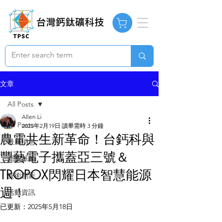
文章
All Posts
Allen Li
All Posts
2025年2月19日
讀畢需時 3 分鐘
農電共生新革命！台鈣科與
最新消息
豐藝電子攜蓋亞三號＆
產業脈動
TROPOX閃耀日本智慧能源
技術創新
週！
活動資訊
已更新：
2025年5月18日