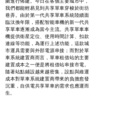
圍進行佈建。今日在各個主要城市中，
我們都能輕易見到共享單車穿梭於街坊
巷弄。由於第一代共享單車系統陸續面
臨汰換年限，搭配智能車機的新一代共
享單車逐漸成為當今主流。共享單車車
機提供衛星定位、使用時間計算、扣款
連線等功能，為運行上述功能，這款城
市運具需要與外部電源串接；而對於單
車系統建置商而言，單車租借站的主要
建置成本之一便是將租借站串接市電。
隨著站點鋪設越來越密集，設點與維運
成本對單車系統建置商帶來的負擔愈發
沉重，自供電共享單車的需求也應運而
生。