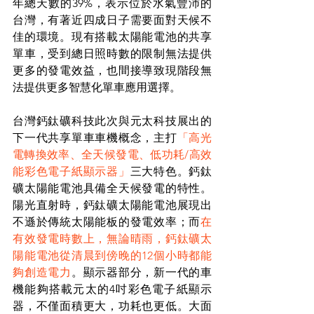
年總天數的39%，表示位於水氣豐沛的
台灣，有著近四成日子需要面對天候不
佳的環境。現有搭載太陽能電池的共享
單車，受到總日照時數的限制無法提供
更多的發電效益，也間接導致現階段無
法提供更多智慧化單車應用選擇。
台灣鈣鈦礦科技此次與元太科技展出的
下一代共享單車車機概念，主打
「高光
電轉換效率、全天候發電、低功耗/高效
能彩色電子紙顯示器」
三大特色。鈣鈦
礦太陽能電池具備全天候發電的特性。
陽光直射時，鈣鈦礦太陽能電池展現出
不遜於傳統太陽能板的發電效率；而
在
有效發電時數上，無論晴雨，鈣鈦礦太
陽能電池從清晨到傍晚的12個小時都能
夠創造電力
。顯示器部分，新一代的車
機能夠搭載元太的4吋彩色電子紙顯示
器，不僅面積更大，功耗也更低。大面