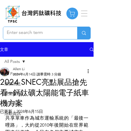
文章
All Posts
Allen Li
All Posts
2024年6月14日
讀畢需時 3 分鐘
2024 SNEC亮點展品搶先
最新消息
看─鈣鈦礦太陽能電子紙車
產業脈動
機方案
技術創新
已更新：
2024年6月15日
活動資訊
共享單車作為城市運輸系統的「最後一
哩路」，大約從2010年後開始在世界範