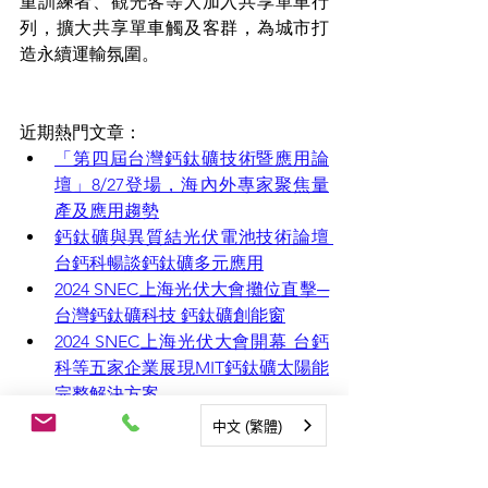
重訓練者、觀光客等人加入共享單車行
列，擴大共享單車觸及客群，為城市打
造永續運輸氛圍。
近期熱門文章：
「第四屆台灣鈣鈦礦技術暨應用論
壇」8/27登場，海內外專家聚焦量
產及應用趨勢
鈣鈦礦與異質結光伏電池技術論壇 
台鈣科暢談鈣鈦礦多元應用
2024 SNEC上海光伏大會攤位直擊─
台灣鈣鈦礦科技 鈣鈦礦創能窗
2024 SNEC上海光伏大會開幕 台鈣
科等五家企業展現MIT鈣鈦礦太陽能
完整解決方案
全球首款商用太陽能耳機問世 開啟
中文 (繁體)
『無需充電』新時代！