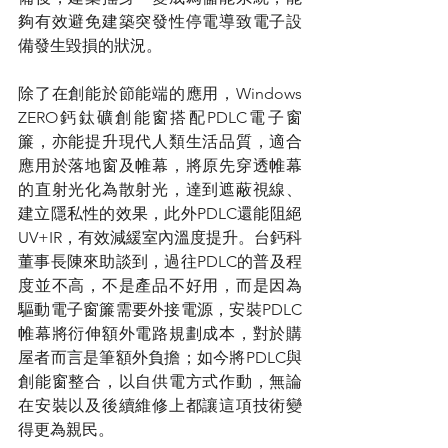
夠有效避免建築突發性停電導致電子設
備發生毀損的狀況。
除了在創能於節能端的應用，Windows 
ZERO鈣鈦礦創能窗搭配PDLC電子窗
簾，亦能提升現代人類生活品質，適合
應用於落地窗及帷幕，將原先穿透帷幕
的直射光化為散射光，達到遮蔽視線、
建立隱私性的效果，此外PDLC還能阻絕
UV+IR，有效減緩室內溫度提升。台鈣科
董事長陳來助談到，過往PDLC的普及程
度並不高，不是產品不好用，而是因為
驅動電子窗簾需要外接電源，安裝PDLC
帷幕將衍伸額外電路規劃成本，對於購
屋者而言是筆額外負擔；如今將PDLC與
創能窗整合，以自供電方式作動，無論
在安裝以及後續維修上都讓這項技術變
得更為親民。