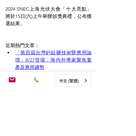
2024 SNEC上海光伏大會「十大亮點」
將於15日(六)上午舉辦頒獎典禮，公布獲
選結果。
近期熱門文章：
「第四屆台灣鈣鈦礦技術暨應用論
壇」8/27登場，海內外專家聚焦量
產及應用趨勢
鈣鈦礦與異質結光伏電池技術論壇 
中文 (繁體)
台鈣科分享鈣鈦礦多元應用
2024 SNEC上海光伏大會攤位直擊─
台灣鈣鈦礦科技 鈣鈦礦創能窗
2024 SNEC上海光伏大會開幕 台鈣
科等五家企業展現MIT鈣鈦礦太陽能
完整解決方案
全球首款商用太陽能耳機問世 開啟
『無需充電』新時代！