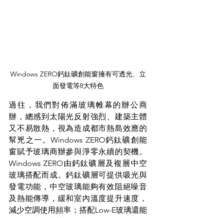
Windows ZERO鈣鈦礦創能窗擁有可透光、立
面發電等8大特色
過往，我們對佈滿玻璃帷幕的辦公商
辦，總感到太陽光反射強烈、建築主體
又不易散熱，視為造成都市熱島效應的
幫兇之一。Windows ZERO鈣鈦礦創能
窗賦予玻璃商辦參與淨零永續的契機。
Windows ZERO由鈣鈦礦層及複層中空
玻璃搭配而成。鈣鈦礦層可提供吸光與
發電功能，中空玻璃能夠有效阻絕噪音
及熱能傳導，緩和室內溫度提升速度，
減少空調使用頻率；搭配Low-E玻璃還能