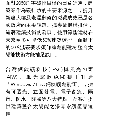
面對2050淨零碳排目標的日益進逼，建
築業作為碳排放的主要來源之一，提升
新建大樓及老屋翻修的減碳成效已是各
國政府的主要課題。據專業機構推估，
隨著建築技術的發展，使用節能建材在
未來至多可降低50%建築碳排。而餘下
的50%減碳要求須仰賴創能建材整合太
陽能技術方能補足缺口。
台灣鈣鈦礦科技(TPSC)與風光AI窗
(AIW)、風光濾膜(AIM)攜手打造
「Windows ZERO鈣鈦礦創能窗」，擁
有
可透光、立面發電、電子窗簾、隔
音、防水、降噪等八大特點，為客戶提
供建築整合太陽能之淨零永續產品選
擇。