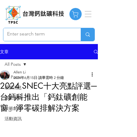
文章
All Posts
Allen Li
All Posts
2024年6月15日
讀畢需時 2 分鐘
2024 SNEC十大亮點評選─
最新消息
台鈣科推出「鈣鈦礦創能
產業脈動
窗」淨零碳排解決方案
技術創新
活動資訊