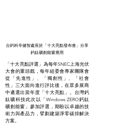
台鈣科辛健智處長於「十大亮點發布會」分享
鈣鈦礦創能窗應用
「十大亮點評選」為每年SNEC上海光伏
大會的重頭戲，每年組委會專家團隊會
從「先進性」、「獨創性」、「社會
性」三大面向進行評比後，在眾多展商
中遴選出當年度「十大亮點」。台灣鈣
鈦礦科技此次以「Windows ZERO鈣鈦
礦創能窗」參加評選，期盼以卓越的技
術力與產品力，擘劃建築淨零碳排解決
方案。