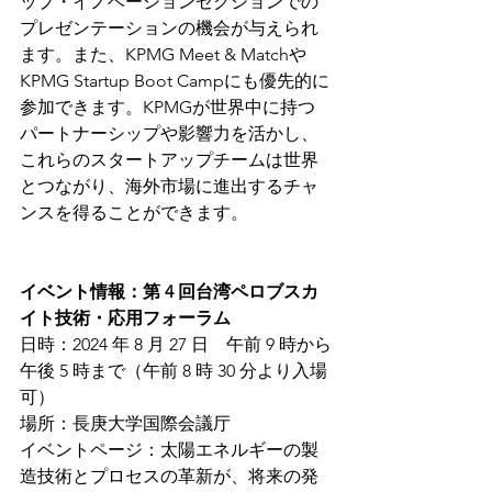
ップ・イノベーションセクションでの
プレゼンテーションの機会が与えられ
ます。また、KPMG Meet & Matchや
KPMG Startup Boot Campにも優先的に
参加できます。KPMGが世界中に持つ
パートナーシップや影響力を活かし、
これらのスタートアップチームは世界
とつながり、海外市場に進出するチャ
ンスを得ることができます。
イベント情報：第 4 回台湾
ペロブスカ
イト
技術・応用フォーラム
日時：2024 年 8 月 27 日　午前 9 時から
午後 5 時まで（午前 8 時 30 分より入場
可）
場所：長庚大学国際会議厅
イベントページ：太陽エネルギーの製
造技術とプロセスの革新が、将来の発