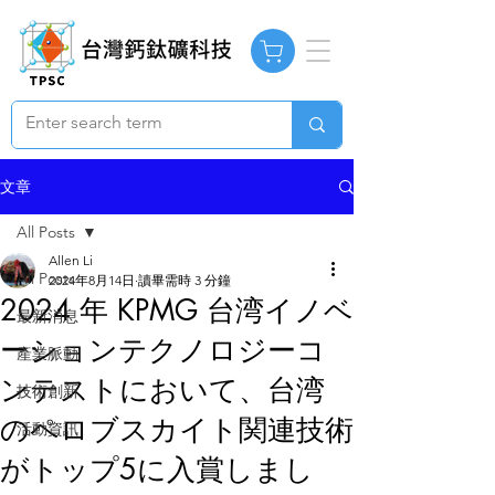
文章
All Posts
Allen Li
All Posts
2024年8月14日
讀畢需時 3 分鐘
2024 年 KPMG 台湾イノベ
最新消息
ーションテクノロジーコ
產業脈動
ンテストにおいて、台湾
技術創新
のペロブスカイト関連技術
活動資訊
がトップ5に入賞しまし