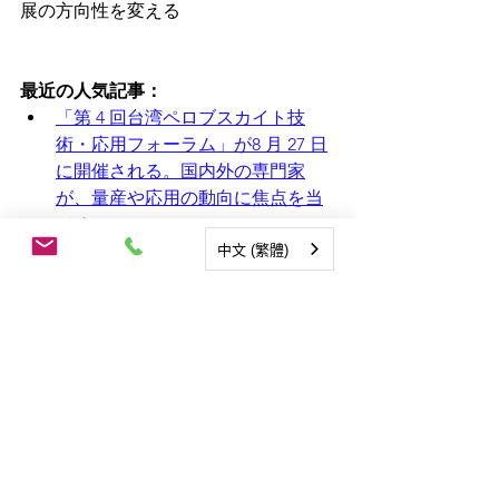
展の方向性を変える
最近の人気記事：
「第 4 回台湾
ペロブスカイト
技
術・応用フォーラム」が8 月 27 日
に開催される。国内外の専門家
が、量産や応用の動向に焦点を当
てる。
東京都千代田区の秋葉原駅前広場
中文 (繁體)
で、透明な太陽光発電セルの実証
実験が始まった。これにより、
2050 年までの炭素排出ゼロという
目標の達成に貢献することが期待
されている。
MITが選ぶ2024 年のトップ10の破
壊的イノベーション技術：AIが1 位
に輝き、スーパーコンピュータは8 
位にとどまりました。2 位はなん