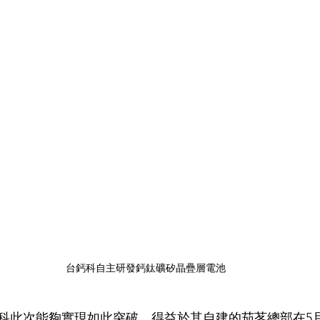
台鈣科自主研發鈣鈦礦矽晶疊層電池
科此次能夠實現如此突破，得益於其自建的茄苳總部在5