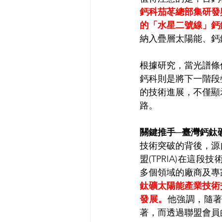
鈣科茄苳總部集研發
的「水星二號線」鈣
納入疊層太陽能、鈣
根據研究，當光譜條
鈣科則是將下一階段
的技術進展，不僅顯
路。
關鍵推手─臺灣鈣鈦
技術突破的背後，源
盟(TPRIA)在
多個領域的廠商及專
鈦礦太陽能產業技術
發展。
他強調，隨
著，而透過聯盟會員