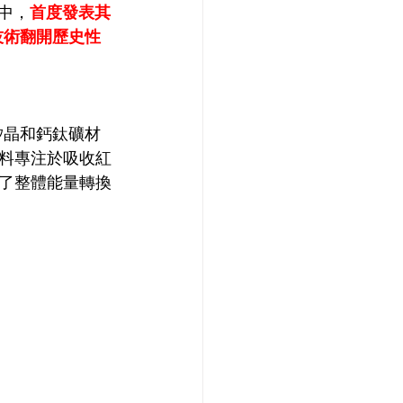
會中，
首度發表其
技術翻開歷史性
矽晶和鈣鈦礦材
料專注於吸收紅
了整體能量轉換