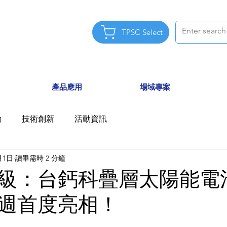
TPSC Select
產品應用
場域專案
動
技術創新
活動資訊
月1日
讀畢需時 2 分鐘
級：台鈣科疊層太陽能電
週首度亮相！