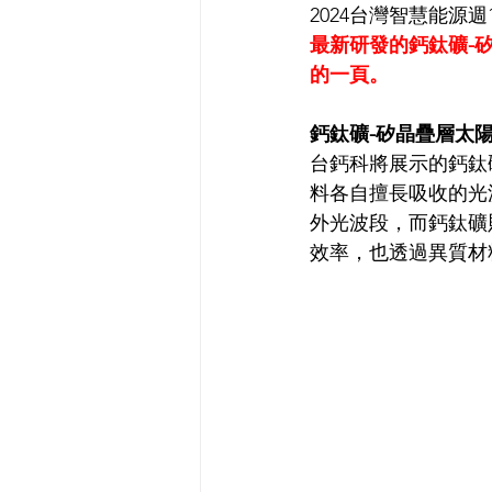
2024台灣智慧能源週
最新研發的鈣鈦礦-
的一頁。
鈣鈦礦-矽晶疊層太
台鈣科將展示的鈣鈦
料各自擅長吸收的光
外光波段，而鈣鈦礦
效率，也透過異質材