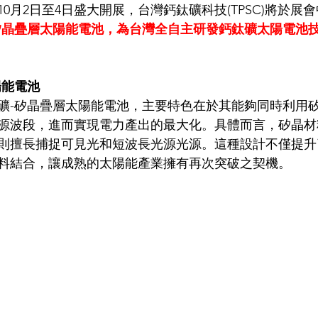
10月2日至4日盛大開展，台灣鈣鈦礦科技(TPSC)將於展
矽晶疊層太陽能電池，為台灣全自主研發鈣鈦礦太陽電池
陽能電池
礦-矽晶疊層太陽能電池，主要特色在於其能夠同時利用
源波段，進而實現電力產出的最大化。具體而言，矽晶材
則擅長捕捉可見光和短波長光源光源。這種設計不僅提升
料結合，讓成熟的太陽能產業擁有再次突破之契機。