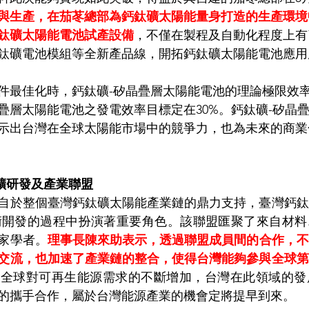
與生產，在茄苳總部為鈣鈦礦太陽能量身打造的生產環境
鈦礦太陽能電池試產設備
，不僅在製程及自動化程度上有
鈦礦電池模組等全新產品線，開拓鈣鈦礦太陽能電池應用
件最佳化時，鈣鈦礦-矽晶疊層太陽能電池的理論極限效率
疊層太陽能電池之發電效率目標定在30%。鈣鈦礦-矽晶
示出台灣在全球太陽能市場中的競爭力，也為未來的商業
礦研發及產業聯盟
自於整個臺灣鈣鈦礦太陽能產業鏈的鼎力支持，臺灣鈣鈦
這段技術開發的過程中扮演著重要角色。該聯盟匯聚了來自材
家學者。
理事長陳來助表示，透過聯盟成員間的合作，不
交流，也加速了產業鏈的整合，使得台灣能夠參與全球第
著全球對可再生能源需求的不斷增加，台灣在此領域的發
的攜手合作，屬於台灣能源產業的機會定將提早到來。