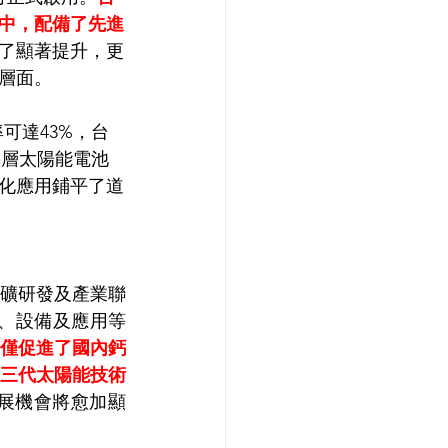
中，配備了先進
了顯著提升，更
層面。
可達43%，台
疊層太陽能電池
化應用鋪平了道
礦研發及產業聯
料、設備及應用等
僅促進了國內鈣
三代太陽能技術
展機會將愈加顯