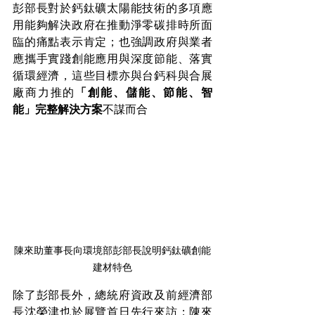
彭部長對於鈣鈦礦太陽能技術的多項應
用能夠解決政府在推動淨零碳排時所面
臨的痛點表示肯定；也強調政府與業者
應攜手實踐創能應用與深度節能、落實
循環經濟，這些目標亦與台鈣科與合展
廠商力推的
「創能、儲能、節能、智
能」完整解決方案
不謀而合
陳來助董事長向環境部彭部長說明鈣鈦礦創能
建材特色
除了彭部長外，總統府資政及前經濟部
長沈榮津也於展覽首日先行來訪；陳來