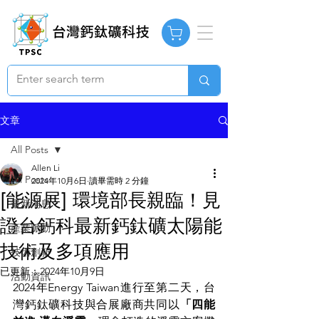
文章
All Posts
Allen Li
All Posts
2024年10月6日
讀畢需時 2 分鐘
[能源展] 環境部長親臨！見
最新消息
證台鈣科最新鈣鈦礦太陽能
產業脈動
技術及多項應用
技術創新
已更新：
2024年10月9日
活動資訊
2024年Energy Taiwan進行至第二天，台
灣鈣鈦礦科技與合展廠商共同以
「四能