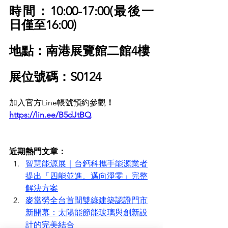
時間：10:00-17:00(最後一
日僅至16:00) 
地點：南港展覽館二館4樓 
展位號碼：S0124
加入官方Line帳號預約參觀
！
https://lin.ee/B5dJtBQ
近期熱門文章：
智慧能源展｜台鈣科攜手能源業者
提出「四能並進、邁向淨零」完整
解決方案
麥當勞全台首間雙綠建築認證門市
新開幕：太陽能節能玻璃與創新設
計的完美結合