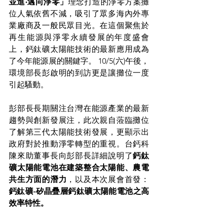
並進‧邁向淨零」
理念打造的淨零方案攤
位人氣依舊不減，吸引了眾多海內外專
業廠商及一般民眾目光。在這個聚焦於
再生能源與淨零永續發展的年度盛會
上，鈣鈦礦太陽能技術的最新應用成為
了今年能源展的關鍵字。 10/5(六)午後，
環境部長彭啟明的到訪更是讓攤位一度
引起騷動。
彭部長長期關注台灣在能源產業的最新
趨勢與創新發展注，此次親自蒞臨攤位
了解第三代太陽能技術發展，更顯示出
政府對於推動淨零轉型的重視。台鈣科
陳來助董事長向彭部長詳細說明了
鈣鈦
礦太陽能電池在建築整合太陽能、農電
共生方面的潛力
，以及本次展會首發：
鈣鈦礦-矽晶疊層鈣鈦礦太陽能電池之高
效率特性。