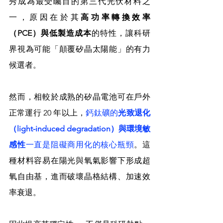
秀成為最受矚目的第三代光伏材料之
一，原因在於其
高功率轉換效率
（PCE）與低製造成本
的特性，讓科研
界視為可能「顛覆矽晶太陽能」的有力
候選者。
然而，相較於成熟的矽晶電池可在戶外
正常運行 20 年以上，
鈣鈦礦的
光致退化
（light-induced degradation）與環境敏
感性
一直是阻礙商用化的核心瓶頸
。這
種材料容易在陽光與氧氣影響下形成超
氧自由基，進而破壞晶格結構、加速效
率衰退。