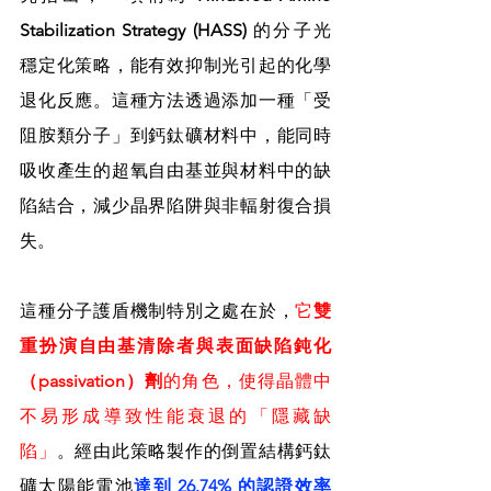
Stabilization Strategy (HASS)
 的分子光
穩定化策略，能有效抑制光引起的化學
退化反應。這種方法透過添加一種「受
阻胺類分子」到鈣鈦礦材料中，能同時
吸收產生的超氧自由基並與材料中的缺
陷結合，減少晶界陷阱與非輻射復合損
失。
這種分子護盾機制特別之處在於，
它
雙
重扮演自由基清除者與表面缺陷鈍化
（passivation）劑
的角色，使得晶體中
不易形成導致性能衰退的「隱藏缺
陷」
。經由此策略製作的倒置結構鈣鈦
礦太陽能電池
達到 26.74% 的認證效率