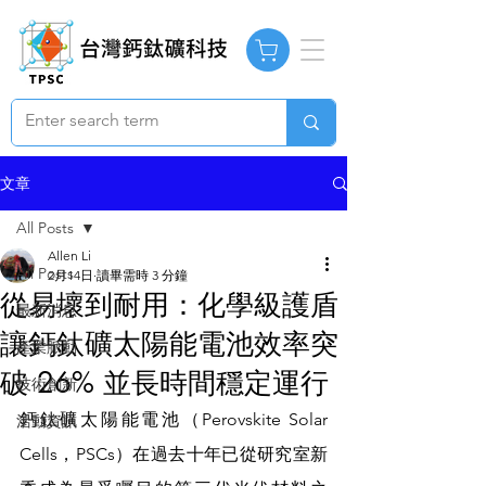
文章
All Posts
Allen Li
All Posts
2月14日
讀畢需時 3 分鐘
從易壞到耐用：化學級護盾
最新消息
讓鈣鈦礦太陽能電池效率突
產業脈動
破 26% 並長時間穩定運行
技術創新
鈣鈦礦太陽能電池（Perovskite Solar 
活動資訊
Cells，PSCs）在過去十年已從研究室新