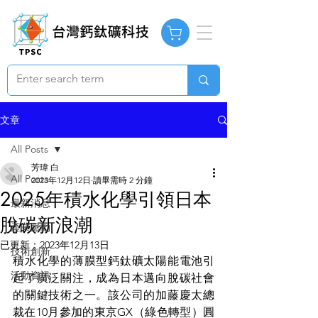
文章
All Posts
芳瑋 白
All Posts
2023年12月12日
讀畢需時 2 分鐘
2025年積水化學引領日本
最新消息
脫碳新浪潮
產業脈動
已更新：
2023年12月13日
技術創新
積水化學的薄膜型鈣鈦礦太陽能電池引
活動資訊
起了廣泛關注，成為日本邁向脫碳社會
的關鍵技術之一。該公司的加藤慶太總
裁在10月參加的東京GX（綠色轉型）圓