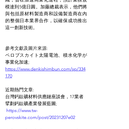
模達到5億日圓。加藤總裁表示，他們將
與包括原材料製造商和設備製造商在內
的整個日本業界合作，以確保成功推出
這一創新技術。
參考文獻及圖片來源:
ペロブスカイト太陽電池、積水化学が
事業化加速;
https://www.denkishimbun.com/sp/334
170
近期熱門文章: 
台灣鈣鈦礦材料供應鏈座談會，17業者
擘劃鈣鈦礦產業發展藍圖;
https://www.tw-
perovskite.com/post/20231207e02