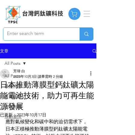
文章
All Posts
芳瑋 白
All Posts
2023年10月3日
讀畢需時 2 分鐘
日本推動薄膜型鈣鈦礦太陽
最新消息
能電池技術，助力可再生能
產業脈動
源發展
技術創新
已更新：
2023年10月17日
活動資訊
應對氣候變化和碳中和的迫切需求下，
日本正積極推動薄膜型鈣鈦礦太陽能電