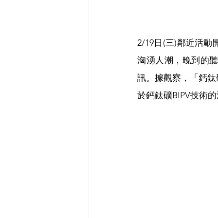
2/19日(三)鄰
洶湧人潮，晚到的
訊。據觀察，「鈣鈦
於鈣鈦礦BIPV技術