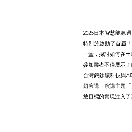
2025日本智慧能源
特別於啟動了首屆「BI
一堂，探討如何在土
參加業者不僅展示了
台灣鈣鈦礦科技與A
題演講；演講主題「
放目標的實現注入了