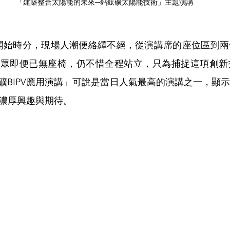
「建築整合太陽能的未來─鈣鈦礦太陽能技術」主題演講
近活動開始時分，現場人潮便絡繹不絕，從演講席的座位區到
聽眾即便已無座椅，仍不惜全程站立，只為捕捉這項創新
礦BIPV應用演講」可說是當日人氣最高的演講之一，顯
的濃厚興趣與期待。