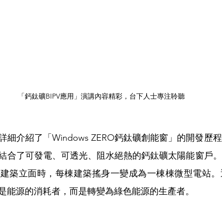
「鈣鈦礦BIPV應用」演講內容精彩，台下人士專注聆聽
細介紹了「Windows ZERO鈣鈦礦創能窗」的開發歷
結合了可發電、可透光、阻水絕熱的鈣鈦礦太陽能窗戶。
於建築立面時，每棟建築搖身一變成為一棟棟微型電站。
是能源的消耗者，而是轉變為綠色能源的生產者。