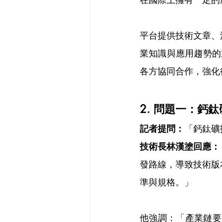
在國際上擁有一定的
平台提供技術文章、
業知識與應用趨勢的重
各方協同合作，強化
2. 問題一：鈣
記者提問：
「鈣鈦礦
技術長林漢塗回應：
發路線，導致技術版
準與規格。」
他強調：「產業鏈要