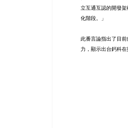
立互通互認的開發架
化階段。」
此番言論指出了目前
力，顯示出台鈣科在