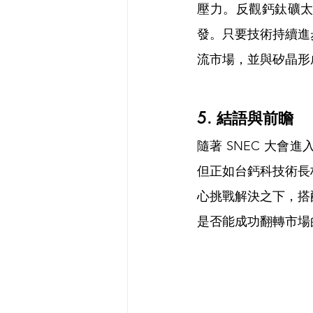
壓力。反觀鈣鈦礦
發。只要技術持續進
流市場，並與矽晶形
5. 結語與前瞻
隨著 SNEC 大
但正如台鈣科技術長
心挑戰解決之下，搭
是否能成功翻轉市場