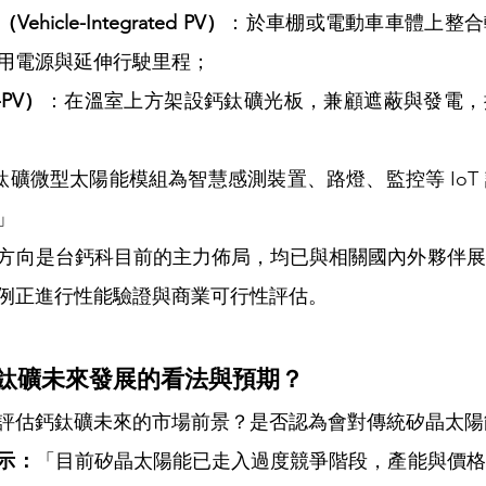
icle-Integrated PV）
：於車棚或電動車車體上整合
用電源與延伸行駛里程；
-PV）
：在溫室上方架設鈣鈦礦光板，兼顧遮蔽與發電，
鈦礦微型太陽能模組為智慧感測裝置、路燈、監控等 IoT
」
方向是台鈣科目前的主力佈局，均已與相關國內外夥伴展
例正進行性能驗證與商業可行性評估。
鈣鈦礦未來發展的看法與預期？
評估鈣鈦礦未來的市場前景？是否認為會對傳統矽晶太陽
示：
「目前矽晶太陽能已走入過度競爭階段，產能與價格