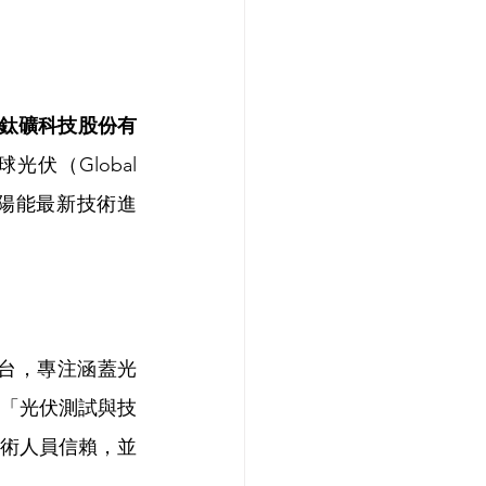
鈦礦科技股份有
（Global 
）太陽能最新技術進
訊平台，專注涵蓋光
「光伏測試與技
術人員信賴，並