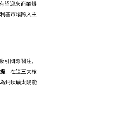
有望迎來商業爆
利基市場跨入主
速吸引國際關注。
提
。在這三大核
為鈣鈦礦太陽能