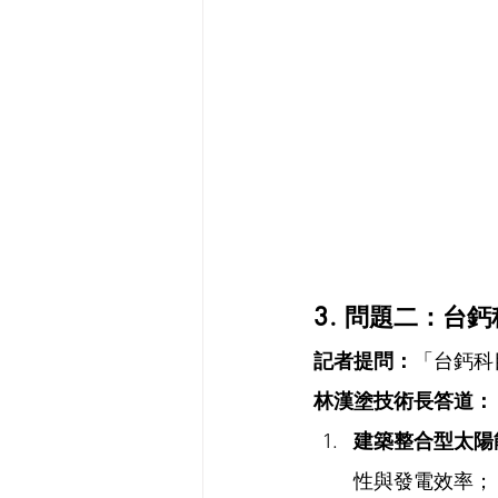
3. 問題二：台
記者提問：
「台鈣科
林漢塗技術長答道：
建築整合型太陽能
性與發電效率；