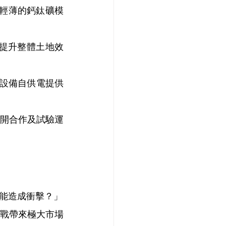
輕薄的鈣鈦礦模
提升整體土地效
 設備自供電提供
開合作及試驗運
能造成衝擊？」
戰帶來極大市場