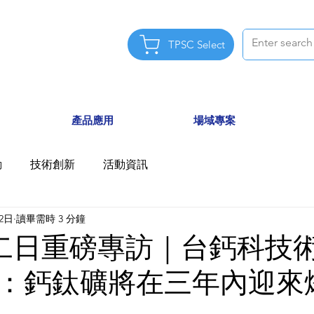
TPSC Select
產品應用
場域專案
動
技術創新
活動資訊
12日
讀畢需時 3 分鐘
第二日重磅專訪｜台鈣科技
：鈣鈦礦將在三年內迎來