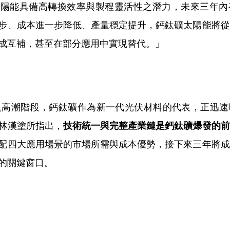
太陽能具備高轉換效率與製程靈活性之潛力，未來三年內
步、成本進一步降低、產量穩定提升，鈣鈦礦太陽能將從
成互補，甚至在部分應用中實現替代。」
會進入高潮階段，鈣鈦礦作為新一代光伏材料的代表，正迅
林漢塗所指出，
技術統一與完整產業鏈是鈣鈦礦爆發的前
配四大應用場景的市場所需與成本優勢，接下來三年將成
的關鍵窗口。