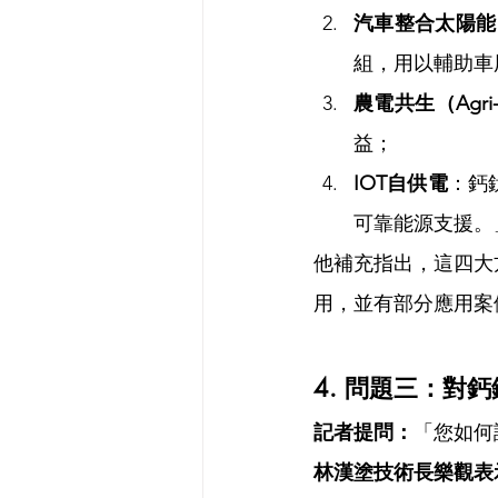
汽車整合太陽能（Veh
組，用以輔助車
農電共生（Agri
益；
IOT自供電
：鈣
可靠能源支援。
他補充指出，這四大
用，並有部分應用案
4. 問題三：對
記者提問：
「您如何
林漢塗技術長樂觀表