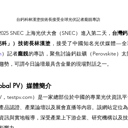
台鈣科林漢塗技術長接受全球光伏記者龐靚專訪
 2025 SNEC 上海光伏大會（SNEC）進入第二天，
台灣鈣
鈣科」）技術長林漢塗
，接受了中國知名光伏媒體—全球光伏
m
）記者
龐靚
的專訪，聚焦討論鈣鈦礦（Perovskite
趨勢，可謂今日論壇最具含金量的現場對話之一。
obal PV）媒體簡介
 PV，testpv.com）是一家總部位於中國的專業光伏資
產品認證、產業論壇以及展會直播等內容。該網站定位為
資訊與實地報導，深受產業上下游企業、研究機構以及技